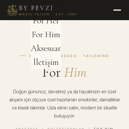
Anasayfa
BY FEVZİ
MAGIC TAILOR · EST. 1987
For Her
For Him
Aksesuar
BESPOKE · TUXEDO · TAILORING
İletişim
For
Him
Düğün gününüz, davetiniz ya da hayatınızın en özel
akşamı için ölçüye özel hazırlanan smokinler, damatlıklar
ve klasik takımlar. Usta elinin sabrı, modern bir siluetle
buluşuyor.