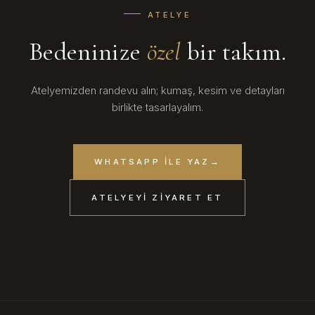
ATELYE
Bedeninize
özel
bir takım.
Atelyemizden randevu alın; kumaş, kesim ve detayları
birlikte tasarlayalım.
WHATSAPP ILE YAZ
→
ATELYEYI ZIYARET ET